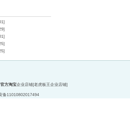
01]
29]
01]
25]
25]
一官方淘宝
企业店铺[老虎板王企业店铺]
11010802017494